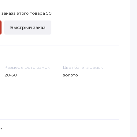
заказа этого товара 50
Быстрый заказ
Размеры фото рамок
Цвет багета рамок
20-30
золото
е