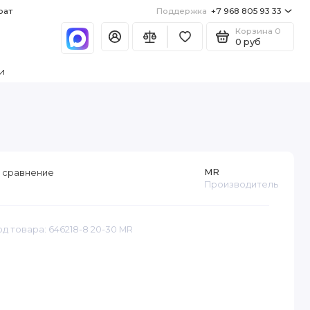
рат
Поддержка
+7 968 805 93 33
Корзина
0
0 руб
и
MR
 сравнение
Производитель
од товара: 646218-8 20-30 MR