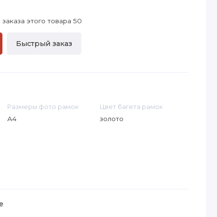
заказа этого товара 50
Быстрый заказ
Размеры фото рамок
Цвет багета рамок
А4
золото
е