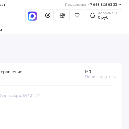
рат
Поддержка
+7 968 805 93 33
Корзина
0
0 руб
и
MR
 сравнение
Производитель
Код товара: 647-211 А4