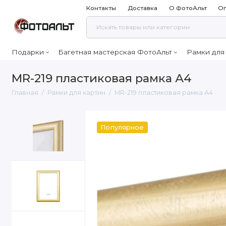
Контакты
Доставка
О ФотоАльт
Оп
Подарки
Багетная мастерская ФотоАльт
Рамки для
MR-219 пластиковая рамка А4
Главная
Рамки для картин
MR-219 пластиковая рамка А4
Популярное