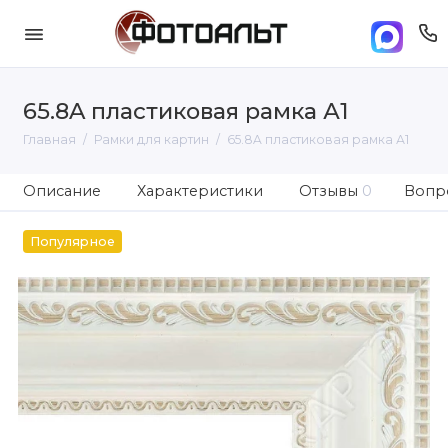
65.8A пластиковая рамка А1
Главная
Рамки для картин
65.8A пластиковая рамка А1
Описание
Характеристики
Отзывы
0
Вопро
Популярное