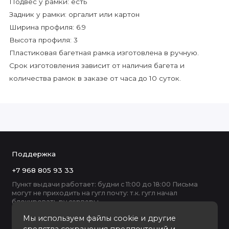
Подвес у рамки: есть
Задник у рамки: оргалит или картон
Ширина профиля: 6.9
Высота профиля: 3
Пластиковая багетная рамка изготовлена в ручную.
Срок изготовления зависит от наличия багета и
количества рамок в заказе от часа до 10 суток.
Поддержка
+7 968 805 93 33
Пункт выдачи работает: будни с 11:00 до 18:00 Письма
могут не приходить на гугл почту: т.к. гугл начал
блокировать ру серверы
Мы используем файлы cookie и другие
средства сохранения предпочтений и