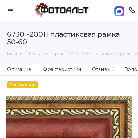
67301-20011 пластиковая рамка
50-60
Главная
Рамки для картин
67301-20011 пластиковая рамка 5
Описание
Характеристики
Отзывы
0
Вопро
Популярное