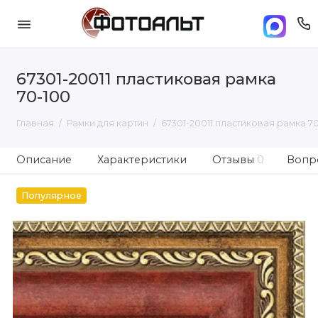
67301-20011 пластиковая рамка
70-100
Главная
Рамки для картин
67301-20011 пластиковая рамка 7
Описание
Характеристики
Отзывы
0
Вопро
Популярное