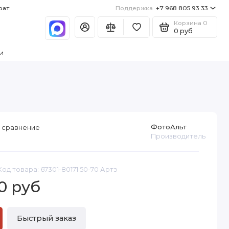
рат
Поддержка
+7 968 805 93 33
Корзина
0
0 руб
и
ФотоАльт
 сравнение
Производитель
Код товара: 67301-80171 50-70 Артэ
0 руб
Быстрый заказ