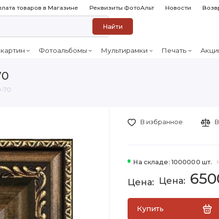
лата товаров в Магазине
Реквизиты ФотоАльт
Новости
Возв
Найти
 картин
Фотоальбомы
Мультирамки
Печать
Акци
70
0-70
В избранное
В
На складе: 1000000 шт.
650
Купить