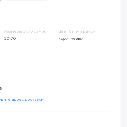
Размеры фото рамок
Цвет багета рамок
50-70
коричневый
е
дите адрес доставки