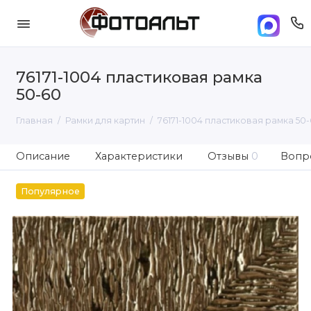
76171-1004 пластиковая рамка
50-60
Главная
Рамки для картин
76171-1004 пластиковая рамка 50
Описание
Характеристики
Отзывы
0
Вопро
Популярное