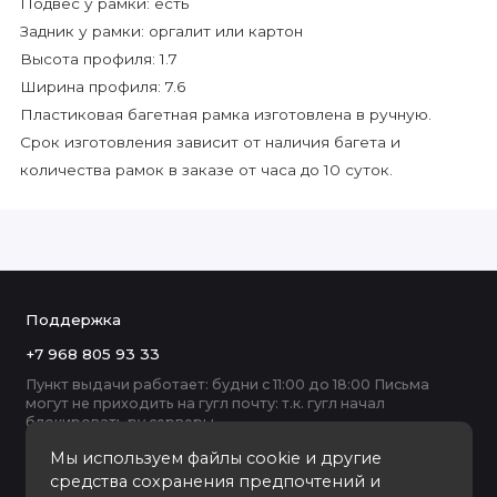
Подвес у рамки: есть
Задник у рамки: оргалит или картон
Высота профиля: 1.7
Ширина профиля: 7.6
Пластиковая багетная рамка изготовлена в ручную.
Срок изготовления зависит от наличия багета и
количества рамок в заказе от часа до 10 суток.
Поддержка
+7 968 805 93 33
Пункт выдачи работает: будни с 11:00 до 18:00 Письма
могут не приходить на гугл почту: т.к. гугл начал
блокировать ру серверы
Мы используем файлы cookie и другие
средства сохранения предпочтений и