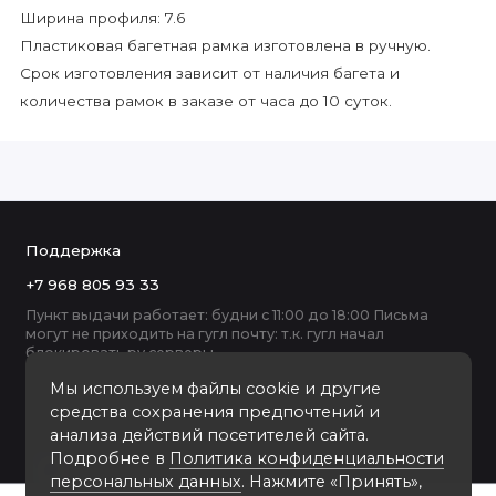
Ширина профиля: 7.6
Пластиковая багетная рамка изготовлена в ручную.
Срок изготовления зависит от наличия багета и
количества рамок в заказе от часа до 10 суток.
Поддержка
+7 968 805 93 33
Пункт выдачи работает: будни с 11:00 до 18:00 Письма
могут не приходить на гугл почту: т.к. гугл начал
блокировать ру серверы
Мы используем файлы cookie и другие
средства сохранения предпочтений и
анализа действий посетителей сайта.
Подробнее в
Политика конфиденциальности
персональных данных
. Нажмите «Принять»,