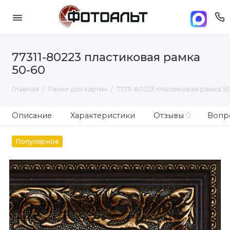
77311-80223 пластиковая рамка
50-60
Главная
Рамки для картин
77311-80223 пластиковая рамка 5
Описание
Характеристики
Отзывы
0
Вопро
Популярное