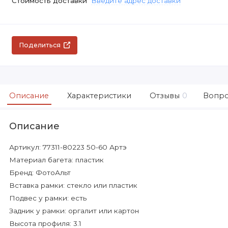
Стоимость доставки
Введите адрес доставки
Поделиться
Описание
Характеристики
Отзывы
0
Вопро
Описание
Артикул: 77311-80223 50-60 Артэ
Материал багета: пластик
Бренд: ФотоАльт
Вставка рамки: стекло или пластик
Подвес у рамки: есть
Задник у рамки: оргалит или картон
Высота профиля: 3.1