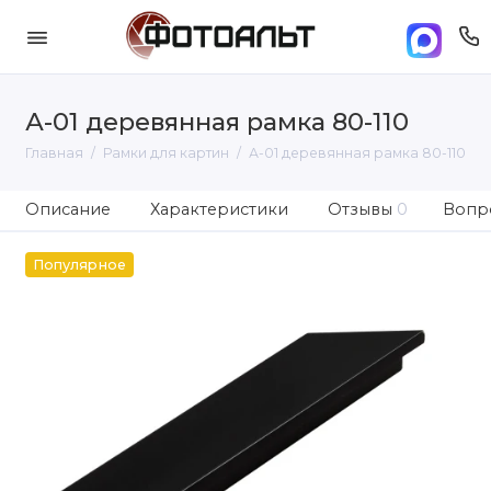
А-01 деревянная рамка 80-110
Главная
Рамки для картин
А-01 деревянная рамка 80-110
Описание
Характеристики
Отзывы
0
Вопро
Популярное