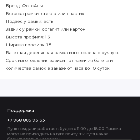
Бренд: ФотоАльт
Вставка рамки: стекло или пластик
Подвес у рамки: есть
Задник у рамки: оргалит или картон
Высота профиля: 1.3
Ширина профиля: 1.5
Багетная деревянная рамка изготовлена в ручную.
Срок изготовления зависит от наличия багета и
количества рамок в заказе от часа до 10 суток.
Поддержка
+7 968 805 93 33
Пункт выдачи работает: будни с 11:00 до 18:00 Письма
могут не приходить на гугл почту: т.к. гугл начал
блокировать ру серверы