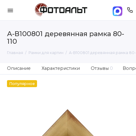
А-В100801 деревянная рамка 80-
110
Главная
Рамки для картин
А-В100801 деревянная рамка 80-
Описание
Характеристики
Отзывы
0
Вопро
Популярное