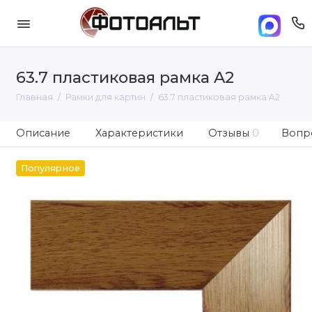
63.7 пластиковая рамка A2
Главная
Рамки для картин
63.7 пластиковая рамка A2
Описание
Характеристики
Отзывы
0
Вопро
Популярное