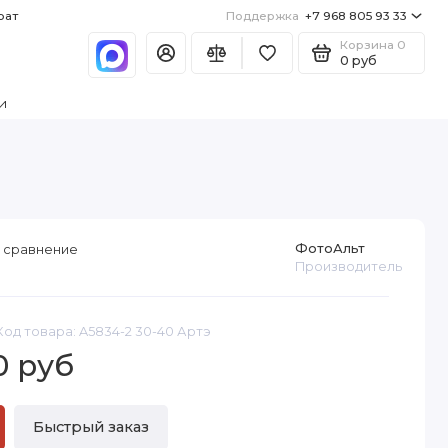
рат
Поддержка
+7 968 805 93 33
Корзина
0
0 руб
и
ФотоАльт
 сравнение
Производитель
Код товара: A5834-2 30-40 Артэ
0 руб
Быстрый заказ