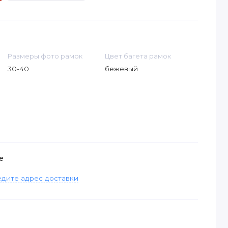
Размеры фото рамок
Цвет багета рамок
30-40
бежевый
е
дите адрес доставки