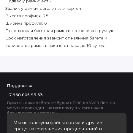
Подвес у рамки: есть
Задник у рамки: оргалит или картон
Высота профиля: 3.5
Ширина профиля: 6
Пластиковая багетная рамка изготовлена в ручную.
Срок изготовления зависит от наличия багета и
количества рамок в заказе от часа до 10 суток.
Поддержка
+7 968 805 93 33
Пункт выдачи работает: будни с 11:00 до 18:00 Письма
могут не приходить на гугл почту: т.к. гугл начал
блокировать ру серверы
Мы используем файлы cookie и другие
средства сохранения предпочтений и