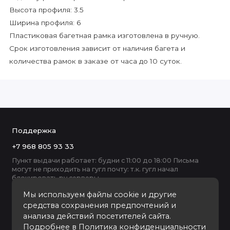
Высота профиля: 3.5
Ширина профиля: 6
Пластиковая багетная рамка изготовлена в ручную.
Срок изготовления зависит от наличия багета и
количества рамок в заказе от часа до 10 суток.
Поддержка
+7 968 805 93 33
Пункт выдачи работает: будни с 11:00 до 18:00 Письма
могут не приходить на гугл почту: т.к. гугл начал
блокировать ру серверы
Мы используем файлы cookie и другие
средства сохранения предпочтений и
анализа действий посетителей сайта.
Подробнее в
Политика конфиденциальности