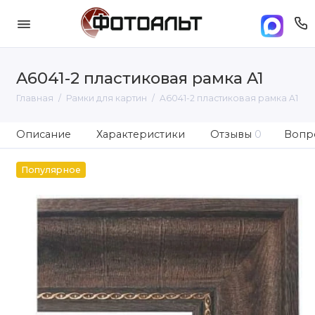
A6041-2 пластиковая рамка A1
Главная
Рамки для картин
A6041-2 пластиковая рамка A1
Описание
Характеристики
Отзывы
0
Вопро
Популярное