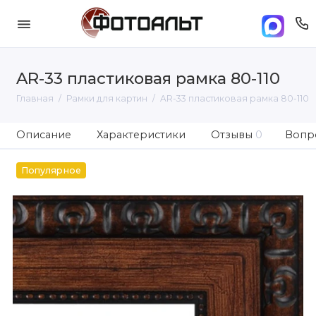
AR-33 пластиковая рамка 80-110
Главная
Рамки для картин
AR-33 пластиковая рамка 80-110
Описание
Характеристики
Отзывы
0
Вопро
Популярное