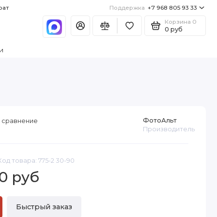
рат
Поддержка
+7 968 805 93 33
Корзина
0
0 руб
и
ФотоАльт
 сравнение
Производитель
Код товара: 775-2 30-90
0 руб
Быстрый заказ