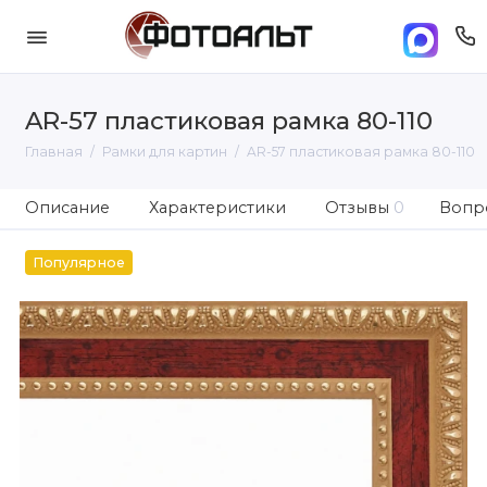
AR-57 пластиковая рамка 80-110
Главная
Рамки для картин
AR-57 пластиковая рамка 80-110
Описание
Характеристики
Отзывы
0
Вопро
Популярное