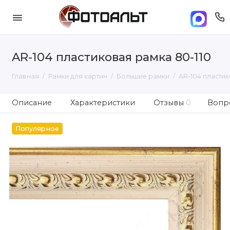
AR-104 пластиковая рамка 80-110
Главная
Рамки для картин
Большие рамки
AR-104 пластик
Описание
Характеристики
Отзывы
0
Вопро
Популярное