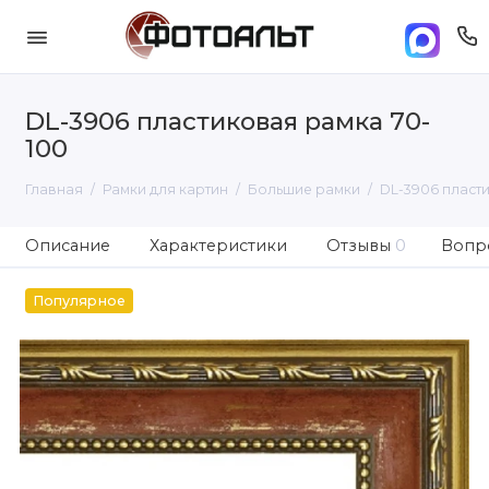
DL-3906 пластиковая рамка 70-
100
Главная
Рамки для картин
Большие рамки
DL-3906 пласт
Описание
Характеристики
Отзывы
0
Вопро
Популярное