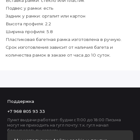
Вставка рамки: стекло или пластик
Подвес у рамки: есть
Задник у рамки: оргалит или картон
Высота профиля: 2.2
Ширина профиля: 5.8
Пластиковая багетная рамка изготовлена в ручную.
Срок изготовления зависит от наличия багета и
количества рамок в заказе от часа до 10 суток.
Поддержка
+7 968 805 93 33
Пункт выдачи работает: будни с 11:00 до 18:00 Письма
могут не приходить на гугл почту: т.к. гугл начал
блокировать ру серверы