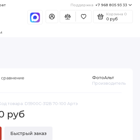
рат
Поддержка
+7 968 805 93 33
Корзина
0
0 руб
и
ФотоАльт
 сравнение
Производитель
Код товара: D5900C-312B 70-100 Артэ
0 руб
Быстрый заказ