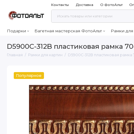
Контакты
Доставка
О ФотоАльт
Оп
Подарки
Багетная мастерская ФотоАльт
Рамки для
D5900C-312B пластиковая рамка 70
Главная
Рамки для картин
D5900C-312B пластиковая рамка 
Популярное