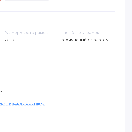
Размеры фото рамок
Цвет багета рамок
70-100
коричневый с золотом
е
дите адрес доставки