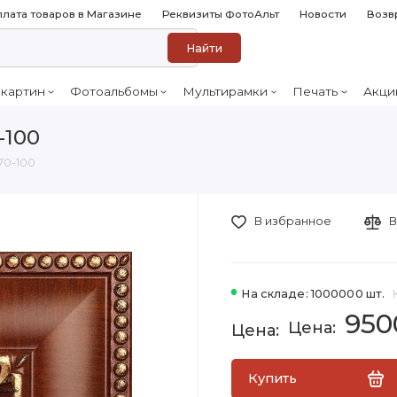
лата товаров в Магазине
Реквизиты ФотоАльт
Новости
Возв
Найти
 картин
Фотоальбомы
Мультирамки
Печать
Акци
-100
70-100
В избранное
В
На складе: 1000000 шт.
950
Купить