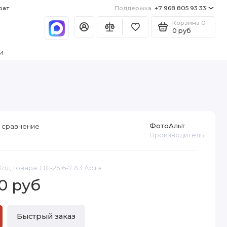
рат
Поддержка
+7 968 805 93 33
Корзина
0
0 руб
и
ФотоАльт
 сравнение
Производитель
Код товара: DC-2516-7 А3 Артэ
0 руб
Быстрый заказ