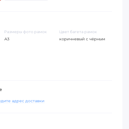
Размеры фото рамок
Цвет багета рамок
А3
коричневый с чёрным
е
дите адрес доставки