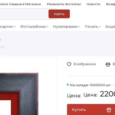
лата товаров в Магазине
Реквизиты ФотоАльт
Новости
Возв
Найти
 картин
Фотоальбомы
Мультирамки
Печать
Акци
0
-50
В избранное
В
На складе: 1000000 шт.
220
Купить