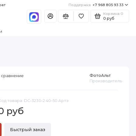
рат
Поддержка
+7 968 805 93 33
Корзина
0
0 руб
и
ФотоАльт
 сравнение
Производитель
Код товара: DC-3230-2 40-50 Артэ
0 руб
Быстрый заказ