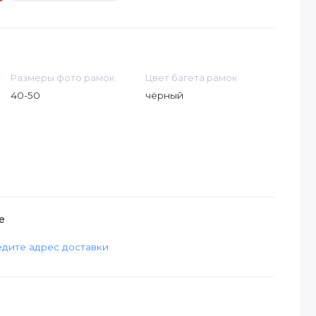
Размеры фото рамок
Цвет багета рамок
40-50
чёрный
е
дите адрес доставки