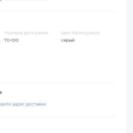
Размеры фото рамок
Цвет багета рамок
70-100
серый
е
дите адрес доставки