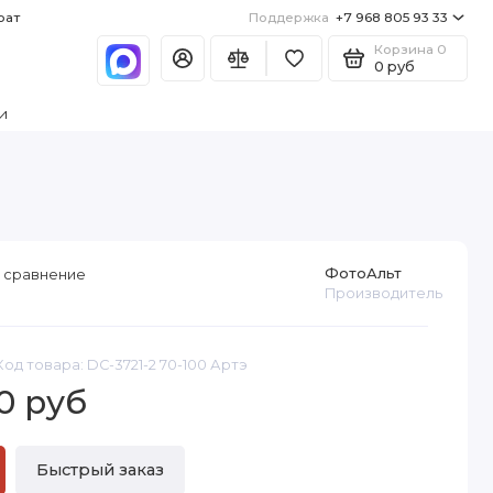
рат
Поддержка
+7 968 805 93 33
Корзина
0
0 руб
и
ФотоАльт
 сравнение
Производитель
Код товара: DC-3721-2 70-100 Артэ
0 руб
Быстрый заказ