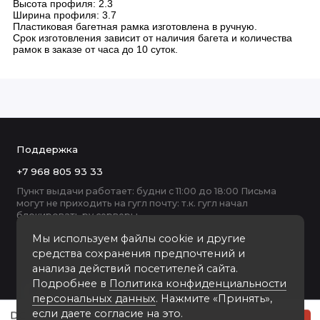
Высота профиля: 2.3
Ширина профиля: 3.7
Пластиковая багетная рамка изготовлена в ручную.
Срок изготовления зависит от наличия багета и количества
рамок в заказе от часа до 10 суток.
Поддержка
+7 968 805 93 33
Пункт выдачи работает: будни с 11:00 до 18:00 Письма
могут не приходить на гугл почту: т.к. гугл начал
блокировать ру серверы
Мы используем файлы cookie и другие
средства сохранения предпочтений и
анализа действий посетителей сайта.
Подробнее в
Политика конфиденциальности
персональных данных
. Нажмите «Принять»,
если даете согласие на это.
DC-3722-2 пластиковая рамка 50-70