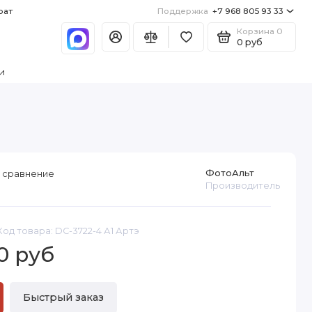
рат
Поддержка
+7 968 805 93 33
Корзина
0
0 руб
и
ФотоАльт
 сравнение
Производитель
Код товара: DC-3722-4 А1 Артэ
0 руб
Быстрый заказ