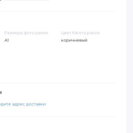
Размеры фото рамок
Цвет багета рамок
А1
коричневый
е
дите адрес доставки