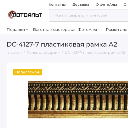
Контакты
Доставка
О ФотоАльт
Оп
Подарки
Багетная мастерская ФотоАльт
Рамки для
DC-4127-7 пластиковая рамка А2
Главная
Рамки для картин
DC-4127-7 пластиковая рамка А2
Популярное