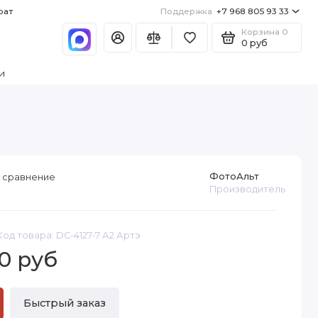
рат
Поддержка
+7 968 805 93 33
Корзина
0
0 руб
и
ФотоАльт
 сравнение
Производитель
Код товара: DC-4127-7 А2 Артэ
0 руб
Быстрый заказ