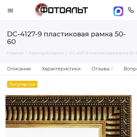
DC-4127-9 пластиковая рамка 50-
60
Главная
Рамки для картин
DC-4127-9 пластиковая рамка 50-
Описание
Характеристики
Отзывы
0
Вопро
Популярное