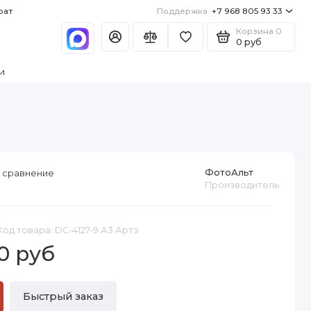
рат
Поддержка
+7 968 805 93 33
Корзина
0
0 руб
и
ФотоАльт
 сравнение
Производитель
Код товара: DC-4127-9 А3 Артэ
0 руб
Быстрый заказ