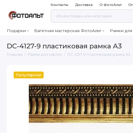
Контакты
Доставка
О ФотоАльт
Оп
Подарки
Багетная мастерская ФотоАльт
Рамки для
DC-4127-9 пластиковая рамка А3
Главная
Рамки для картин
DC-4127-9 пластиковая рамка А3
Популярное