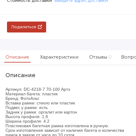
Стоимость доставки
Введите адрес доставки
Поделиться
Описание
Характеристики
Отзывы
0
Вопро
Описание
Артикул: DC-4218-7 70-100 Артэ
Материал багета: пластик
Бренд: ФотоАльт
Вставка рамки: стекло или пластик
Подвес у рамки: есть
Задник у рамки: оргалит или картон
Высота профиля: 1.8
Ширина профиля: 4.2
Пластиковая багетная рамка изготовлена в ручную.
Срок изготовления зависит от наличия багета и количества
рамок в заказе от часа до 10 суток.