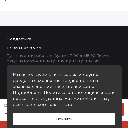
Поддержка
+7 968 805 93 33
Пункт выдачи работает: будни с 11:00 до 18:00 Письма
могут не приходить на гугл почту: т.к. гугл начал
блокировать ру серверы
Мы используем файлы cookie и другие
средства сохранения предпочтений и
анализа действий посетителей сайта.
Подробнее в
Политика конфиденциальности
персональных данных
. Нажмите «Принять»,
если даете согласие на это.
DC-4218-7 пластиковая рамка 70-100
Купить
3200 руб
Принять
0