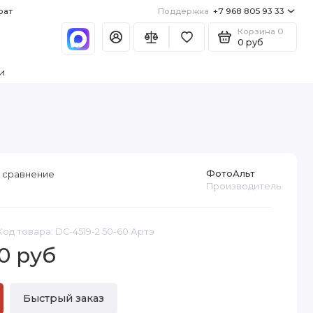
рат
Поддержка
+7 968 805 93 33
Корзина
0
0 руб
и
ФотоАльт
 сравнение
Производитель
Код товара: DC-4519-2 50-60 Артэ
0 руб
Быстрый заказ