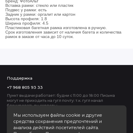
Бренд: ФотоАльт
Вставка рамки: стекло или пластик
Подвес у рамки: есть
Задник у рамки: оргалит или картон
Высота профиля: 1.8
Ширина профиля: 4.5
Пластиковая багетная рамка изготовлена в ручную.
Срок изготовления зависит от наличия багета и количества
рамок в заказе от часа до 10 суток.
Поддержка
+7 968 805 93 33
Пункт выдачи работает: будни с 11:00 до 18:00 Письма
могут не приходить на гугл почту: т.к. гугл начал
блокировать ру серверы
Мы используем файлы cookie и другие
средства сохранения предпочтений и
анализа действий посетителей сайта.