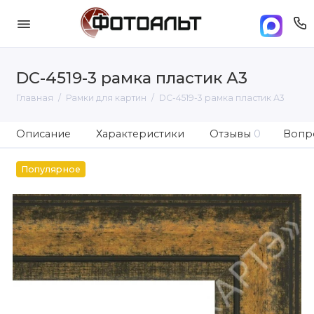
DC-4519-3 рамка пластик А3
Главная
Рамки для картин
DC-4519-3 рамка пластик А3
Описание
Характеристики
Отзывы
0
Вопро
Популярное