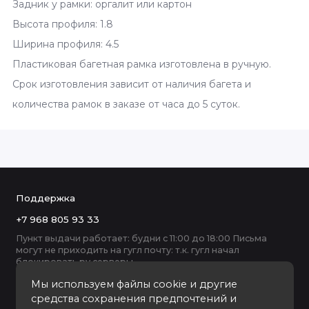
Задник у рамки: оргалит или картон
Высота профиля: 1.8
Ширина профиля: 4.5
Пластиковая багетная рамка изготовлена в ручную.
Срок изготовления зависит от наличия багета и
количества рамок в заказе от часа до 5 суток.
Поддержка
+7 968 805 93 33
Пункт выдачи работает: будни с 11:00 до 18:00 Письма
могут не приходить на гугл почту: т.к. гугл начал
блокировать ру серверы
Мы используем файлы cookie и другие
средства сохранения предпочтений и