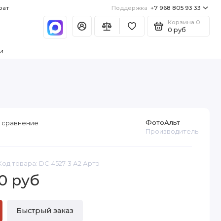
рат
Поддержка
+7 968 805 93 33
Корзина
0
0 руб
и
ФотоАльт
 сравнение
Производитель
Код товара: DC-4527-3 А2 Артэ
0 руб
Быстрый заказ