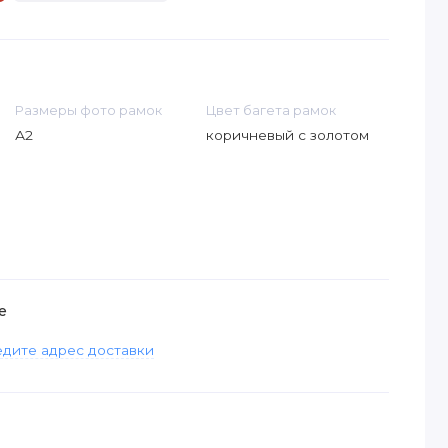
Размеры фото рамок
Цвет багета рамок
А2
коричневый с золотом
е
дите адрес доставки