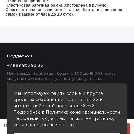
Ширина профиля: 5.8
Пластиковая багетная рамка изготовлена в ручную.
Срок изготовления зависит от наличия багета и количества
рамок в заказе от часа до 10 суток.
Поддержка
+7 968 805 93 33
Пункт выдачи работает: будни с 11:00 до 18:00 Письма
могут не приходить на гугл почту: т.к. гугл начал
блокировать ру серверы
Мы используем файлы cookie и другие
средства сохранения предпочтений и
анализа действий посетителей сайта.
Подробнее в
Политика конфиденциальности
персональных данных
. Нажмите «Принять»,
если даете согласие на это.
090-1 пластиковая рамка 70-100
Купить
10000 руб