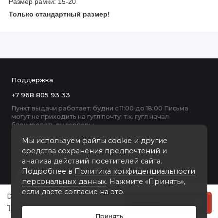
Размер рамки: 15-20
Только стандартный размер!
Поддержка
+7 968 805 93 33
Пункт выдачи работает: будни с 11:00 до 18:00 Письма
могут не приходить на гугл почту: т.к. гугл начал
блокировать ру серверы
Мы используем файлы cookie и другие
средства сохранения предпочтений и
анализа действий посетителей сайта.
Подробнее в
Политика конфиденциальности
персональных данных
. Нажмите «Принять»,
если даете согласие на это.
DER-6 деревянная рамка 15-20
Купить
1500 руб
Принять