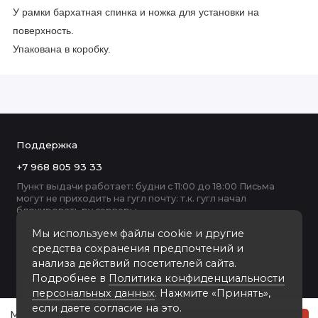
У рамки бархатная спинка и ножка для установки на
поверхность.
Упакована в коробку.
Поддержка
+7 968 805 93 33
Пункт выдачи работает: будни с 11:00 до 18:00 Письма
могут не приходить на гугл почту: т.к. гугл начал
блокировать ру серверы
Мы используем файлы cookie и другие
средства сохранения предпочтений и
анализа действий посетителей сайта.
Подробнее в
Политика конфиденциальности
персональных данных
. Нажмите «Принять»,
если даете согласие на это.
MET-1 металлическая рамка 10-15