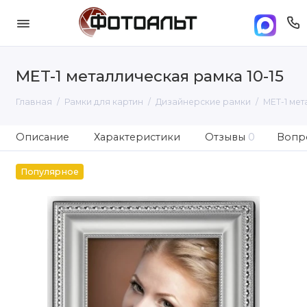
MET-1 металлическая рамка 10-15
Главная
Рамки для картин
Дизайнерские рамки
MET-1 мет
Описание
Характеристики
Отзывы
0
Вопро
Популярное