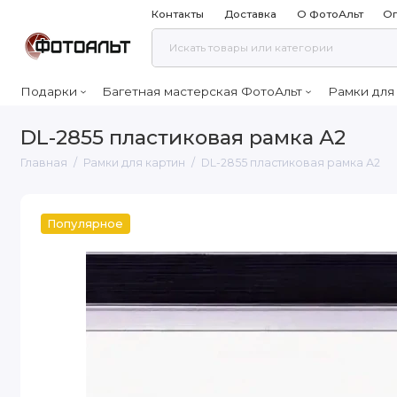
Контакты
Доставка
О ФотоАльт
Оп
Подарки
Багетная мастерская ФотоАльт
Рамки для
DL-2855 пластиковая рамка А2
Главная
Рамки для картин
DL-2855 пластиковая рамка А2
Популярное