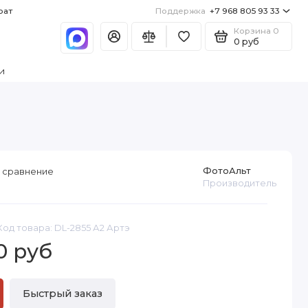
рат
Поддержка
+7 968 805 93 33
Корзина
0
0 руб
и
ФотоАльт
 сравнение
Производитель
Код товара: DL-2855 А2 Артэ
0 руб
Быстрый заказ