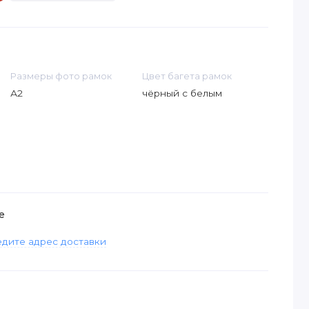
Размеры фото рамок
Цвет багета рамок
А2
чёрный с белым
е
дите адрес доставки