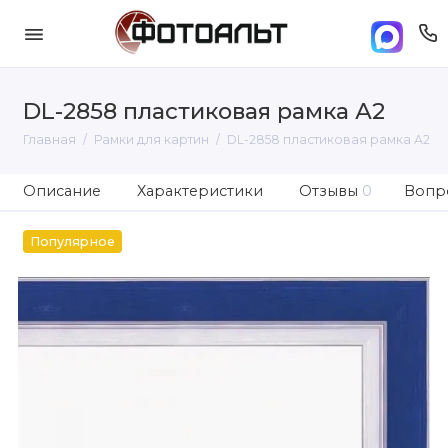
DL-2858 пластиковая рамка А2
Главная
Рамки для картин
DL-2858 пластиковая рамка А2
Описание
Характеристики
Отзывы
0
Вопро
Популярное