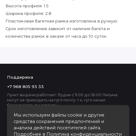
Высота профиля: 1.5
Ширина профиля: 2.8
Пластиковая багетная рамка изготовлена в ручную.
Срок изготовления зависит от наличия багета и
количества рамок в заказе от часа до 10 суток.
Поддержка
+7 968 805 93 33
Пункт выдачи работает: будни с 11:00 до 18:00 Письма
могут не приходить на гугл почту: т.к. гугл начал
блокировать ру серверы
Мы используем файлы cookie и другие
средства сохранения предпочтений и
анализа действий посетителей сайта.
Подробнее в
Политика конфиденциальности