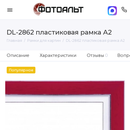
DL-2862 пластиковая рамка А2
Главная
Рамки для картин
DL-2862 пластиковая рамка А2
Описание
Характеристики
Отзывы
0
Вопро
Популярное