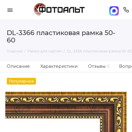
DL-3366 пластиковая рамка 50-
60
Главная
Рамки для картин
DL-3366 пластиковая рамка 50-6
Описание
Характеристики
Отзывы
0
Вопро
Популярное