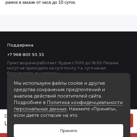
рамок в заказе от часа до 10 суток.
Поддержка
+7 968 805 93 33
Пункт выдачи работает: будни с 11:00 до 18:00 Письма
могут не приходить на гугл почту: т.к. гугл начал
блокировать ру серверы
Мы используем файлы cookie и другие
средства сохранения предпочтений и
анализа действий посетителей сайта.
Подробнее в
Политика конфиденциальности
персональных данных
. Нажмите «Принять»,
если даете согласие на это.
DL-3366 пластиковая рамка 50-60
Купить
2200 руб
Принять