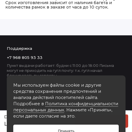
Срок изготовления зависит от наличия багета и
количества рамок в заказе от часа до 10 суток.
Поддержка
+7 968 805 93 33
Пункт выдачи работает: будни с 11:00 до 18:00 Письма
могут не приходить на гугл почту: т.к. гугл начал
блокировать ру серверы
Мы используем файлы cookie и другие
средства сохранения предпочтений и
анализа действий посетителей сайта.
Подробнее в
Политика конфиденциальности
персональных данных
. Нажмите «Принять»,
если даете согласие на это.
DL-3906 пластиковая рамка А2
Купить
2400 руб
Принять