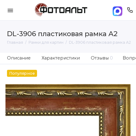
DL-3906 пластиковая рамка А2
Главная
Рамки для картин
DL-3906 пластиковая рамка А2
Описание
Характеристики
Отзывы
0
Вопро
Популярное