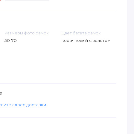
Размеры фото рамок
Цвет багета рамок
50-70
коричневый с золотом
е
дите адрес доставки