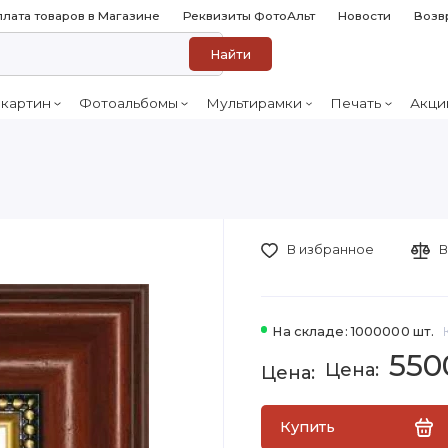
лата товаров в Магазине
Реквизиты ФотоАльт
Новости
Возв
Найти
 картин
Фотоальбомы
Мультирамки
Печать
Акци
0
В избранное
В
На складе: 1000000 шт.
550
Купить