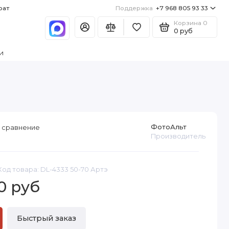
рат
Поддержка
+7 968 805 93 33
Корзина
0
0 руб
и
ФотоАльт
 сравнение
Производитель
Код товара: DL-4333 50-70 Артэ
0 руб
Быстрый заказ