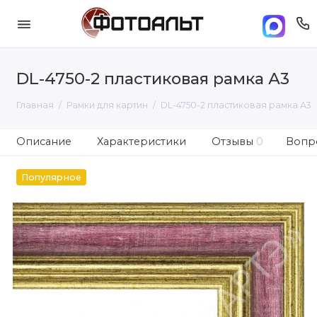
DL-4750-2 пластиковая рамка А3
Главная
Рамки для картин
DL-4750-2 пластиковая рамка А3
Описание
Характеристики
Отзывы
0
Вопро
Популярное