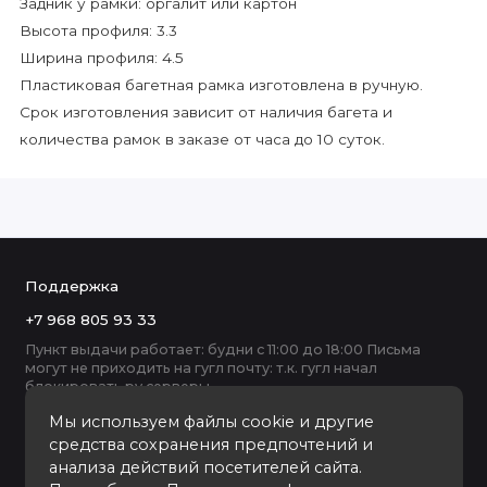
Задник у рамки: оргалит или картон
Высота профиля: 3.3
Ширина профиля: 4.5
Пластиковая багетная рамка изготовлена в ручную.
Срок изготовления зависит от наличия багета и
количества рамок в заказе от часа до 10 суток.
Поддержка
+7 968 805 93 33
Пункт выдачи работает: будни с 11:00 до 18:00 Письма
могут не приходить на гугл почту: т.к. гугл начал
блокировать ру серверы
Мы используем файлы cookie и другие
средства сохранения предпочтений и
анализа действий посетителей сайта.