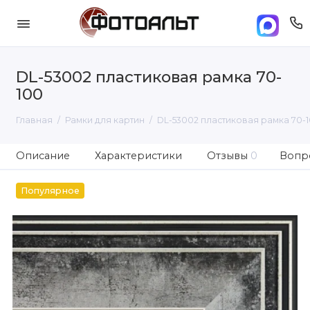
DL-53002 пластиковая рамка 70-
100
Главная
Рамки для картин
DL-53002 пластиковая рамка 70-
Описание
Характеристики
Отзывы
0
Вопро
Популярное