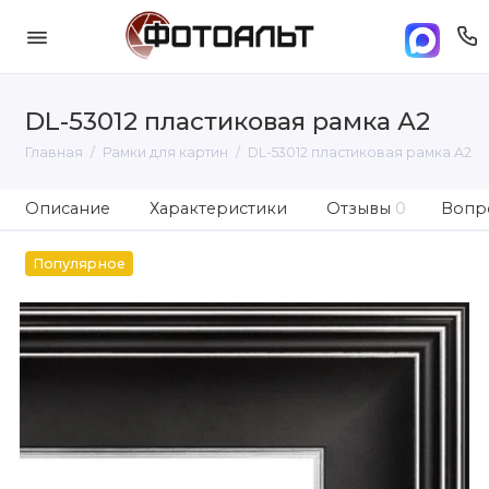
DL-53012 пластиковая рамка А2
Главная
Рамки для картин
DL-53012 пластиковая рамка А2
Описание
Характеристики
Отзывы
0
Вопро
Популярное