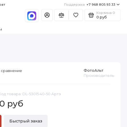
рат
Поддержка
+7 968 805 93 33
Корзина
0
0 руб
и
ФотоАльт
 сравнение
Производитель
Код товара: DL-53015 40-50 Артэ
0 руб
Быстрый заказ