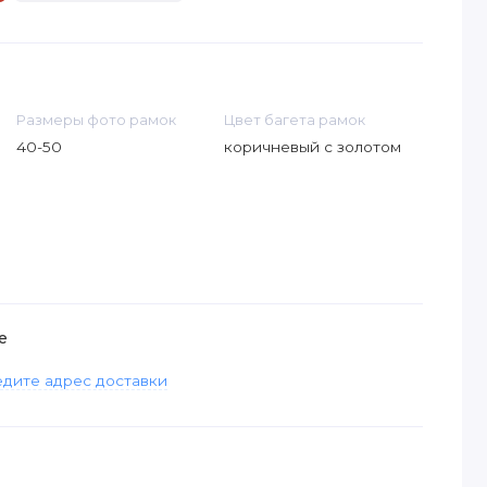
Размеры фото рамок
Цвет багета рамок
40-50
коричневый с золотом
е
дите адрес доставки