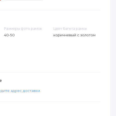
Размеры фото рамок
Цвет багета рамок
40-50
коричневый с золотом
е
дите адрес доставки