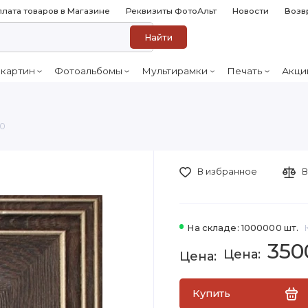
лата товаров в Магазине
Реквизиты ФотоАльт
Новости
Возв
Найти
 картин
Фотоальбомы
Мультирамки
Печать
Акци
50
В избранное
В
На складе: 1000000 шт.
350
Купить