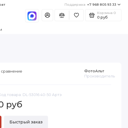
рат
Поддержка
+7 968 805 93 33
Корзина
0
0 руб
и
ФотоАльт
 сравнение
Производитель
Код товара: DL-53016 40-50 Артэ
0 руб
Быстрый заказ