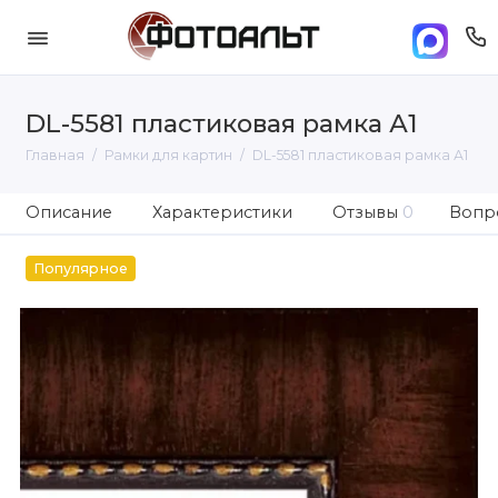
DL-5581 пластиковая рамка А1
Главная
Рамки для картин
DL-5581 пластиковая рамка А1
Описание
Характеристики
Отзывы
0
Вопро
Популярное